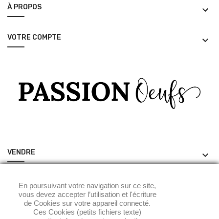
À PROPOS
keyboard_arrow_down
VOTRE COMPTE
keyboard_arrow_down
VENDRE
keyboard_arrow_down
ACHETER
keyboard_arrow_down
En poursuivant votre navigation sur ce site,
vous devez accepter l’utilisation et l'écriture
de Cookies sur votre appareil connecté.
Ces Cookies (petits fichiers texte)