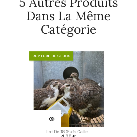
5 Autres Produits
Dans La Même
Catégorie
RUPTURE DE STOCK
Lot De 18 Œufs Caille...
favorite_border
4,00 €