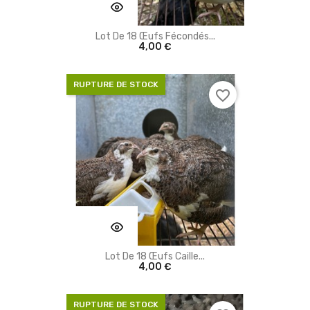
Lot De 18 Œufs Fécondés...
4,00 €
RUPTURE DE STOCK
favorite_border
Lot De 18 Œufs Caille...
4,00 €
RUPTURE DE STOCK