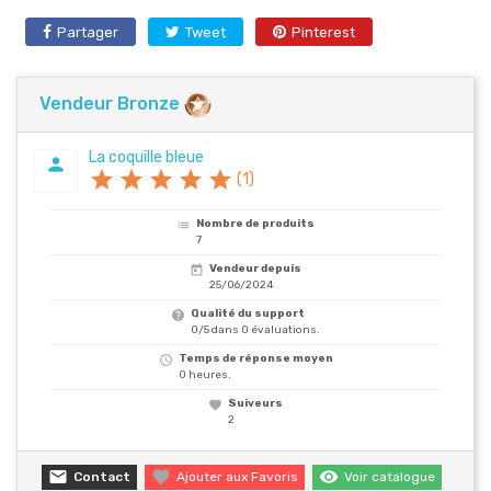
Partager
Tweet
Pinterest
Vendeur Bronze
La coquille bleue
person
star
star
star
star
star
(1)
Nombre de produits
list
7
Vendeur depuis
today
25/06/2024
Qualité du support
help
0/5 dans 0 évaluations.
Temps de réponse moyen
schedule
0 heures.
Suiveurs

2
email

remove_red_eye
Contact
Ajouter aux Favoris
Voir catalogue