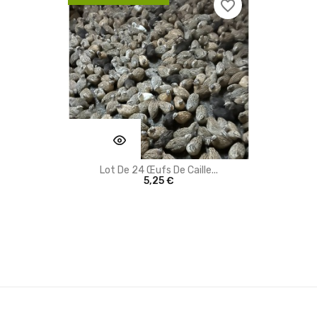
favorite_border
Lot De 24 Œufs De Caille...
5,25 €