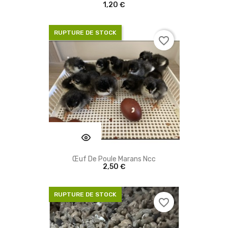
1,20 €
RUPTURE DE STOCK
favorite_border
Œuf De Poule Marans Ncc
2,50 €
RUPTURE DE STOCK
favorite_border