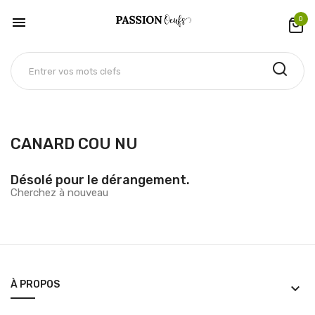

0
CANARD COU NU
Désolé pour le dérangement.
Cherchez à nouveau
À PROPOS
keyboard_arrow_down