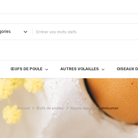
ŒUFS DE POULE
AUTRES VOLAILLES
OISEAUX 
Accueil
Œufs de poules
Races naines
Welsumer