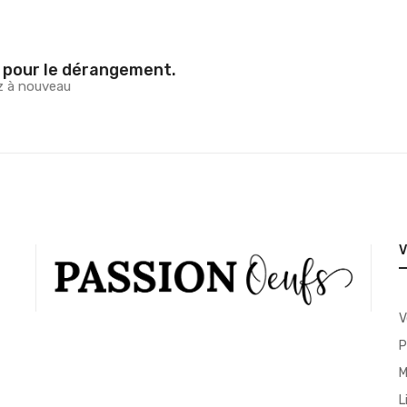
 pour le dérangement.
z à nouveau
V
P
M
L