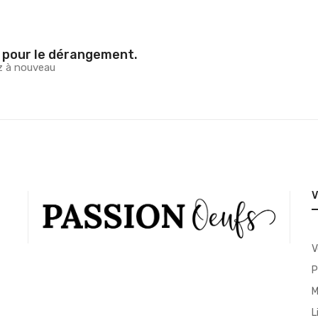
 pour le dérangement.
z à nouveau
V
P
M
L