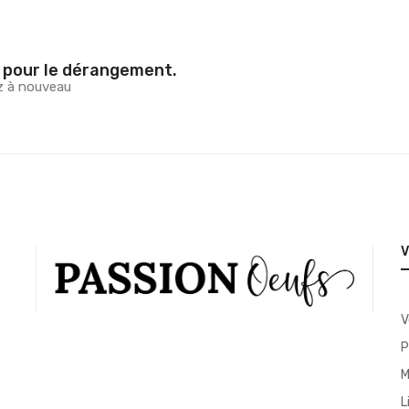
 pour le dérangement.
z à nouveau
V
P
M
L