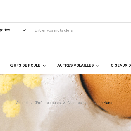
ŒUFS DE POULE
AUTRES VOLAILLES
OISEAUX 
Accueil
Œufs de poules
Grandes races
Le Mans