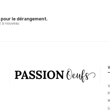
 pour le dérangement.
z à nouveau
V
P
M
L