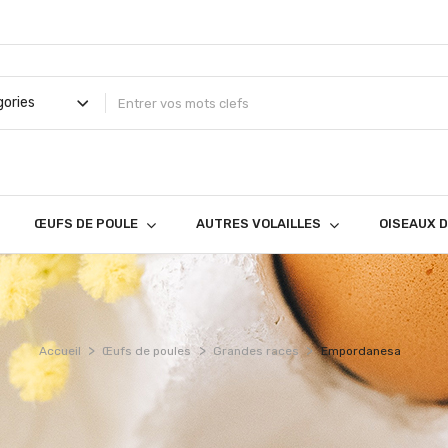
ŒUFS DE POULE
AUTRES VOLAILLES
OISEAUX 
Accueil
Œufs de poules
Grandes races
Empordanesa